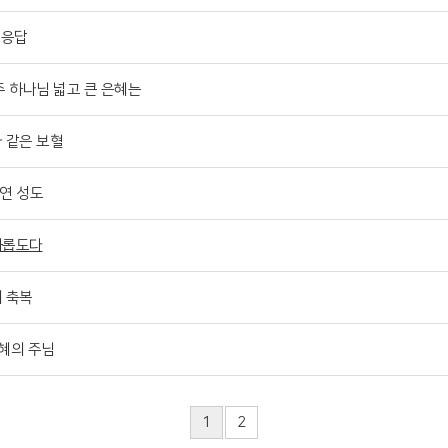
 응답
 주 하나님 넓고 큰 은혜는
과 같은 보혈
수연 성도
영화롭도다
의 축복
은혜의 주님
1
2