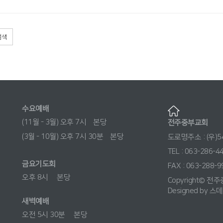
검색
수요예배
(11월 - 3월) 오후 7시 본당
전주중부교회
(3월 - 10월) 오후 7시 30분 본당
도로명주소 : (우)
TEL : 063-286-4
금요기도회
FAX : 063-288-9
오후 8시 본당
Copyright© 전주
Designed by
스데
새벽예배
오전 5시 30분 본당