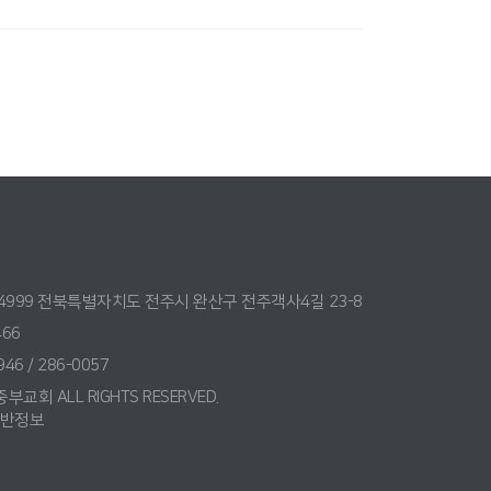
54999 전북특별자치도 전주시 완산구 전주객사4길 23-8
466
946 / 286-0057
중부교회 ALL RIGHTS RESERVED.
반정보