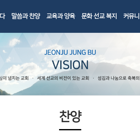
다
말씀과 찬양
교육과 양육
문화 선교 복지
커뮤니
찬양