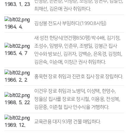
신동순, 손은순, 이양순, 소정순, 장은주, 김일선,
1983. 1. 23
최채선, 김은애 권사 취임하다.
김상봉 전도사 부임하다.(1990.8사임)
1984. 4.
새 성전 헌당식(연건평850평) 박수배, 김기정,
조성수, 임병무, 인춘무, 조병일, 강봉근 집사
1985. 4. 7
안수와 방보신, 김귀자, 강백순, 은옥경, 김정희,
김은숙, 이순애, 이창근 권사 취임하다.
홍욱현 장로 취임과 진관호 집사 장로 장립하다.
1986. 2. 2
이건우 장로 취임과 노병덕, 이성택, 한영수,
정을삼 집사를 장로로 정시철, 이용웅, 전성복,
1988. 5. 22
김문중, 이준철 집사 안수식을 거행하다.
교육관용 대지 93평 건물 매입하다.
1989. 12.