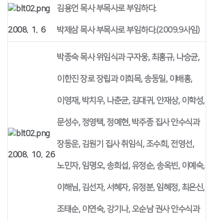
김용언 목사 부목사로 부임하다.
2008. 1. 6
박제삼 목사 부목사로 부임하다.(2009.9사임)
박종숙 목사 위임식과 구자웅, 최홍규, 나승균,
이한진 장로 장립과 이희목, 송동일, 이배홍,
이영재, 박치우, 나춘균, 김대귀, 안재상, 이학성,
문성수, 정영택, 정예현, 박주종 집사 안수식과
장동운, 김원기 집사 취임식, 조수희, 전영선,
2008. 10. 26
노민자, 임명오, 송희섭, 유정순, 송옥빈, 이예숙,
이해님, 김선자, 서혜자, 유정분, 임혜정, 최은신,
조태순, 이연숙, 강기나, 오순남 권사 안수식과