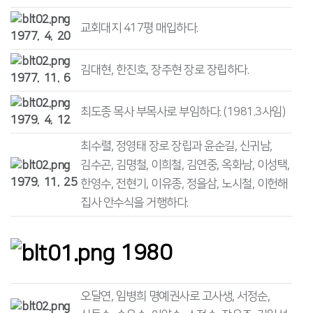
교회대지 417평 매입하다.
1977. 4. 20
김대현, 한진호, 장주현 장로 장립하다.
1977. 11. 6
최도종 목사 부목사로 부임하다. (1981.3사임)
1979. 4. 12
최수렬, 정영태 장로 장립과 윤순길, 신귀남,
김수곤, 김명철, 이희철, 김연중, 옥화남, 이성택,
1979. 11. 25
한영수, 전현기, 이유종, 정을삼, 노시철, 이헌해
집사 안수식을 거행하다.
1980
오달연, 임병희 명예권사로 고사생, 서정순,