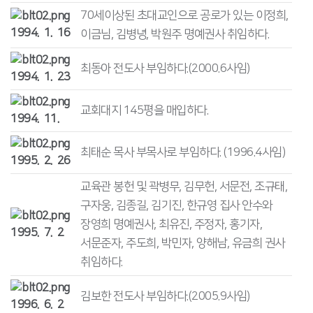
70세이상된 초대교인으로 공로가 있는 이정희,
1994. 1. 16
이금님, 김병녕, 박원주 명예권사 취임하다.
최동아 전도사 부임하다.(2000.6사임)
1994. 1. 23
교회대지 145평을 매입하다.
1994. 11.
최태순 목사 부목사로 부임하다. (1996.4사임)
1995. 2. 26
교육관 봉헌 및 곽병무, 김무헌, 서문전, 조규태,
구자웅, 김종길, 김기진, 한규영 집사 안수와
장영희 명예권사, 최유진, 주정자, 홍기자,
1995. 7. 2
서문준자, 주도희, 박민자, 양해남, 유금희 권사
취임하다.
김보한 전도사 부임하다.(2005.9사임)
1996. 6. 2