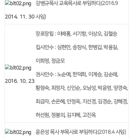
강병규목사 교육목사로 부임하다.(2016.9
2014. 11. 30
사임)
장로장립 : 이배홍, 서기항, 이상오, 김철승
집사안수 : 심현만, 송창식, 한병갑, 박용길,
이희영, 정금모
권사안수 : 노순애, 한덕희, 이계승, 김순례,
2016. 10. 23
황점숙, 최정자, 신인순, 오남성, 박윤영, 양경숙,
최금자, 손은혜, 안정옥, 지선경, 김경순, 강혜경,
허선원, 정봉의, 김지혜, 고진옥
윤은성 목사 부목사로 부임하다.(2018.4 사임)