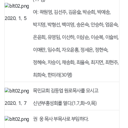
여: 곽원영, 김선주, 김윤슬, 박순희, 박예송,
2020. 1. 5
박지영, 박형선, 백미영, 송은숙, 안승하, 엄윤숙,
온윤희, 유영임, 이산하, 이삼순, 이순복, 이슬비,
이애란, 임수희, 자오윤홍, 정세은, 정현숙,
정혜숙, 차승이, 채송화, 최을숙, 최지연, 최현주,
최희숙, 한미라(30명)
목민교회 김동엽 원로목사를 모시고
2020. 1. 7
신년부흥성회를 열다.(1.7,화~9,목)
권 웅 목사 부목사로 부임하다.