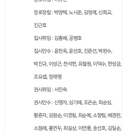
장로장립 : 박영택, 노시준, 김영래, 신희교,
진근호
집사취임 : 김홍배, 공병호
집사안수 : 윤천옥, 윤선호, 진준선, 박완수,
박진규, 이성근, 천석헌, 유철원, 이덕수, 한성금,
조요셉, 정재명
권사취임 : 서진숙
권사안수 : 신명자, 심기례, 조은순, 최순심,
황춘자, 김점순, 이경림, 최순복, 소향림, 배경란,
소점례, 홍연두, 최길상, 이연풍, 송선호, 김일순,