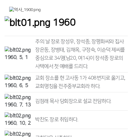
1960
주의 날 장로 장성우, 장석종, 장평화씨와 집사
장은동, 장병태, 김채옥, 구정숙, 이순덕 제씨를
1960. 5. 1
중심으로 34명(남20, 여14)이 장석종 장로의
사택에서 첫 예배를 드리다.
교회 장소를 현 고사동 1가 408번지로 옮기고,
1960. 6. 5
교회명칭을 전주중부교회라 하다.
김점래 목사 당회장으로 설교 전담하다.
1960. 7. 13
박찬도 장로 취임하다.
1960. 10. 2