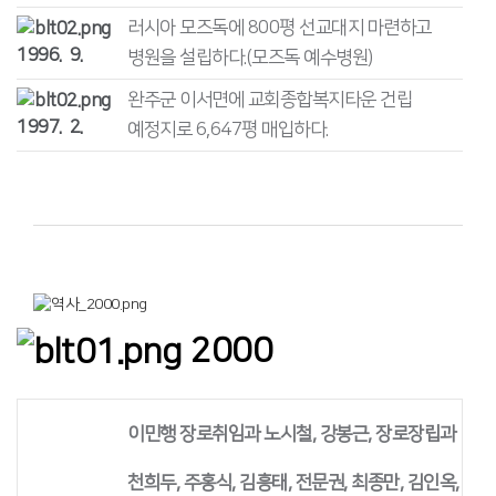
러시아 모즈독에 800평 선교대지 마련하고
1996. 9.
병원을 설립하다.(모즈독 예수병원)
완주군 이서면에 교회종합복지타운 건립
1997. 2.
예정지로 6,647평 매입하다.
2000
이민행 장로취임과 노시철, 강봉근, 장로장립과
천희두, 주홍식, 김흥태, 전문권, 최종만, 김인옥,