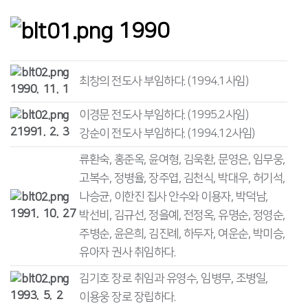
1990
최창의 전도사 부임하다. (1994.1사임)
1990. 11. 1
이경문 전도사 부임하다. (1995.2사임)
21991. 2. 3
강순이 전도사 부임하다. (1994.12사임)
류환숙, 홍준옥, 윤여형, 김욱환, 문영은, 임무웅,
고복수, 정병율, 장주엽, 김천식, 박대우, 허기석,
나승균, 이한진 집사 안수와 이용자, 박덕남,
1991. 10. 27
박선비, 김규선, 정을예, 전정옥, 유명순, 정영순,
주병순, 윤은희, 김진례, 하두자, 여운순, 박미승,
유아자 권사 취임하다.
김기호 장로 취임과 유영수, 임병무, 조병일,
1993. 5. 2
이용웅 장로 장립하다.