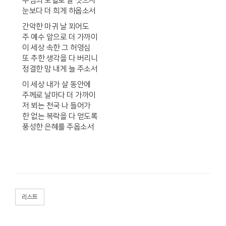
주님의 보혈로 날 씻으사
눈보다 더 희게 하옵소서
​간악한 마귀 날 꾀어도
주 예수 앞으로 더 가까이
이 세상 속한 그 허영심
또 추한 생각을 다 버리니
정결한 맘 내게 늘 주소서
이 세상 내가 살 동안에
주께로 날마다 더 가까이
저 뵈는 천국 나 들어가
한 없는 복락을 다 얻도록
풍성한 은혜를 주옵소서
리스트