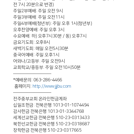
전 7시 20분으로 변경)
주일2부예배: 주일 오전 9시
주일3부예배: 주일 오전11시
주일4부예배(청년부): 주일 오후 1시(청년부)
오후찬양예배: 주일 오후 3시
수요예배: 하) 오후7시30분 / 동) 오후7시
금요기도회: 오후8시
새벽기도회: 매일 오전5시30분
중국어예배: 주일 오후1시
어와나/고등부: 주일 오전9시
교회학교/중등부: 주일 오전10시50분
———————————
*예배문의: 063-286-4466
홈페이지:
http://www.jjjbu.com
———————————
전주중부교회 온라인헌금계좌
십일조헌금: 전북은행 1013-01-1074494
감사헌금:전북은행 1013-01-3344768
세계선교헌금:전북은행 510-23-0313433
북한선교헌금:전북은행 510-23-0318687
장학헌금:전북은행 510-23-0317665