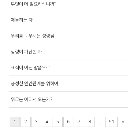
무엇이 더 필요하십니까?
애통하는 자
우리를 도우시는 성령님
심령이 가난한 자
표적이 아닌 말씀으로
풍성한 인간관계를 위하여
위로는 어디서 오는가?
1
2
3
4
5
6
7
8
51
...